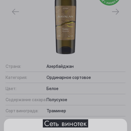
Страна:
Азербайджан
Выберите ваш город
Категория:
Ординарное сортовое
Цвет:
Белое
Анжеро-Судженск
Содержание сахара:
Полусухое
Барнаул
Сорт винограда:
Траминер
Белово
Сеть винотек
Вкус:
Сбалансированный, Фруктовый
Берёзовский