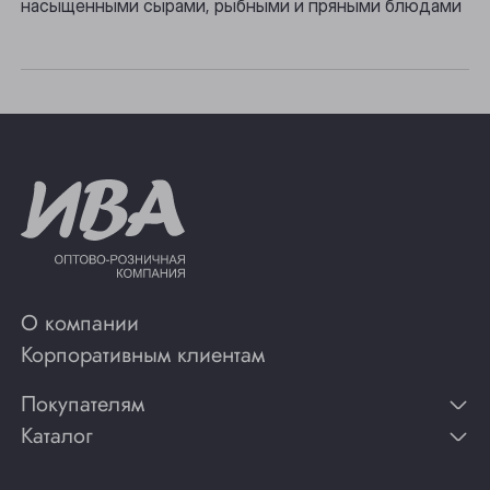
насыщенными сырами, рыбными и пряными блюдами
Юрга
О компании
Корпоративным клиентам
Покупателям
Каталог
Контакты
Публикации
Вино
Способы оплаты