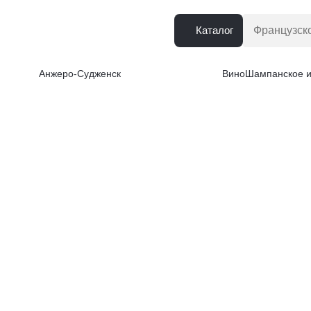
Главная
Каталог
Вино
Савалан Каберне Мерло красное п/с
Каталог
Анжеро-Судженск
Вино
Шампанское и