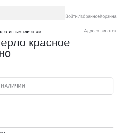
Войти
Избранное
Корзина
Нет в наличии
Адреса винотек
оративным клиентам
ерло красное
ино
В НАЛИЧИИ
вое