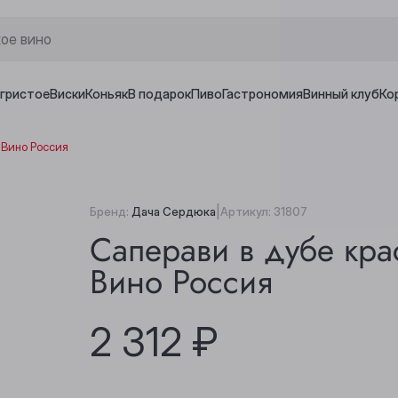
игристое
Виски
Коньяк
В подарок
Пиво
Гастрономия
Винный клуб
Ко
 Вино Россия
|
Бренд:
Дача Сердюка
Артикул:
31807
Саперави в дубе кра
Вино Россия
2 312 ₽