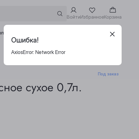
Войти
Избранное
Корзина
Адреса винотек
рпоративным клиентам
Ошибка!
AxiosError: Network Error
Под заказ
сное сухое 0,7л.