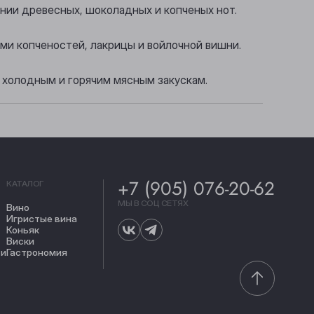
ении древесных, шоколадных и копченых нот.
ми копченостей, лакрицы и войлочной вишни.
 холодным и горячим мясным закускам.
+7 (905) 076-20-62
КАТАЛОГ
МЫ В СОЦ СЕТЯХ
Вино
Игристые вина
Коньяк
Виски
ти
Гастрономия