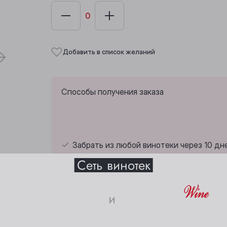
Добавить в список желаний
Способы получения заказа
Выберите ваш город
Забрать из любой винотеки через 10 дн
Сеть винотек
Анжеро-Судженск
Междуреченск
и
Барнаул
Мыски
18+
Страна:
Россия
Белово
Новокузнецк