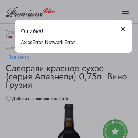
Ошибка!
Главная
Каталог
Вино
Саперави красное сухое (серия Алазнели) 0,75л. Вино Грузия
AxiosError: Network Error
|
Бренд:
Alazneli
Артикул:
27773
Под заказ
Саперави красное сухое
(серия Алазнели) 0,75л. Вино
Грузия
Добавить в список желаний