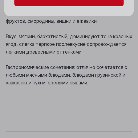
Новосибирск
Аромат: изысканный, изобилует оттенками черных
фруктов, смородины, вишни и ежевики.
Осинники
Вкус: мягкий, бархатистый, доминируют тона красных
Прокопьевск
ягод, слегка терпкое послевкусие сопровождается
Томск
легкими древесными оттенками.
Юрга
Гастрономические сочетания: отлично сочетается с
любыми мясными блюдами, блюдами грузинской и
кавказской кухни, зрелыми сырами.