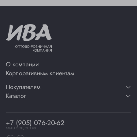
О компании
Корпоративным клиентам
Покупателям
Каталог
Контакты
Публикации
Вино
Способы оплаты
Игристые вина
Гарантии
Коньяк
+7 (905) 076-20-62
Программа лояльности
Виски
Винотеки
МЫ В СОЦ СЕТЯХ
Гастрономия