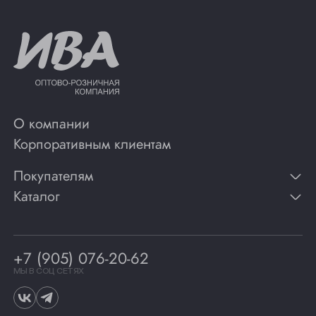
О компании
Корпоративным клиентам
Покупателям
Каталог
Контакты
Публикации
Вино
Способы оплаты
Игристые вина
Гарантии
Коньяк
+7 (905) 076-20-62
Программа лояльности
Виски
Винотеки
МЫ В СОЦ СЕТЯХ
Гастрономия