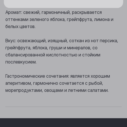
Новосибирск
Аромат: свежий, гармоничный, раскрывается
Осинники
оттенками зеленого яблока, грейпфрута, лимона и
белых цветов.
Прокопьевск
Томск
Вкус: освежающий, изящный, соткан из нот персика,
грейпфрута, яблока, груши и минералов, со
Юрга
сбалансированной кислотностью и стойким
послевкусием.
Гастрономические сочетания: является хорошим
аперитивом, гармонично сочетается с рыбой,
морепродуктами, овощами и летними салатами.