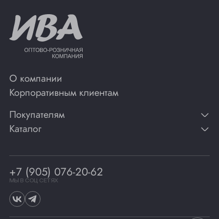
О компании
Корпоративным клиентам
Покупателям
Каталог
Контакты
Публикации
Вино
Способы оплаты
Игристые вина
Гарантии
Коньяк
+7 (905) 076-20-62
Программа лояльности
Виски
Винотеки
МЫ В СОЦ СЕТЯХ
Гастрономия