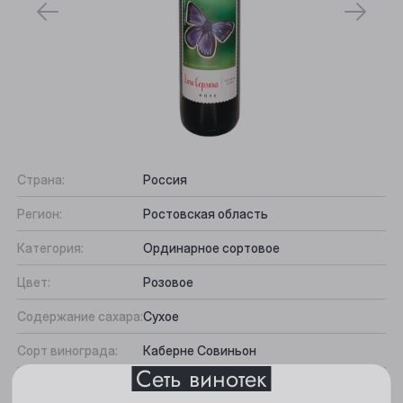
Страна:
Россия
Регион:
Ростовская область
Выберите ваш город
Категория:
Ординарное сортовое
Анжеро-Судженск
Цвет:
Розовое
Барнаул
Содержание сахара:
Сухое
Белово
Сорт винограда:
Каберне Совиньон
Сеть винотек
Берёзовский
Вкус:
Округлый, Фруктовый
Все характеристики