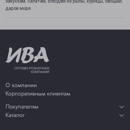
закускам, салатам, блюдам из рыбы, курицы, овощей,
Юрга
даров моря.
О компании
Корпоративным клиентам
Покупателям
Каталог
Контакты
Публикации
Вино
Способы оплаты