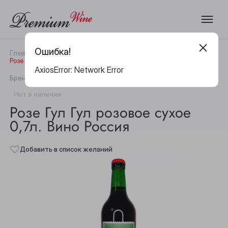
Ошибка!
Главная
Каталог
Вино
Розе Гул Гул розовое сухое 0,7л. Вино Россия
AxiosError: Network Error
|
Бренд:
Дача Сердюка
Артикул:
32112
Нет в наличии
Розе Гул Гул розовое сухое
0,7л. Вино Россия
Добавить в список желаний