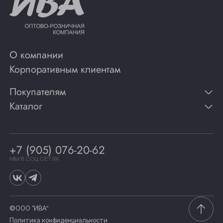
О компании
Корпоративным клиентам
Покупателям
Каталог
Контакты
Публикации
Вино
Способы оплаты
Игристые вина
Гарантии
Коньяк
+7 (905) 076-20-62
Программа лояльности
Виски
Винотеки
МЫ В СОЦ СЕТЯХ
Гастрономия
©ООО “ИВА”
Политика конфиденциальности