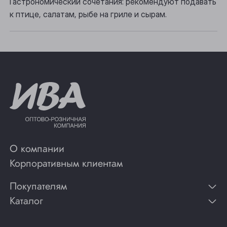
Гастрономический сочетания: рекомендуют подавать
Юрга
к птице, салатам, рыбе на гриле и сырам.
О компании
Корпоративным клиентам
Покупателям
Каталог
Контакты
Публикации
Вино
Способы оплаты