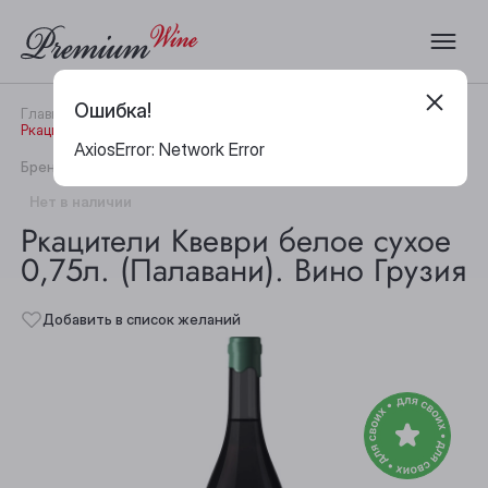
Ошибка!
Главная
Каталог
Вино
Ркацители Квеври белое сухое 0,75л. (Палавани). Вино Грузия
AxiosError: Network Error
|
Бренд:
Palavani
Артикул:
29429
Нет в наличии
Ркацители Квеври белое сухое
0,75л. (Палавани). Вино Грузия
Добавить в список желаний