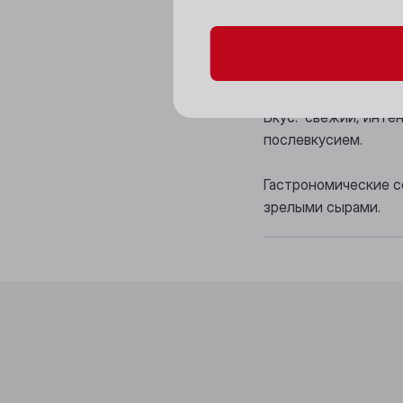
Цвет: светло-солом
Аромат: чистый, св
имбиря.
Вкус: свежий, инте
послевкусием.
Гастрономические с
зрелыми сырами.