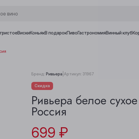
игристое
Виски
Коньяк
В подарок
Пиво
Гастрономия
Винный клуб
Ко
ссия
|
Бренд:
Ривьера
Артикул:
31967
Скидка
Ривьера белое сухое
Россия
699 ₽