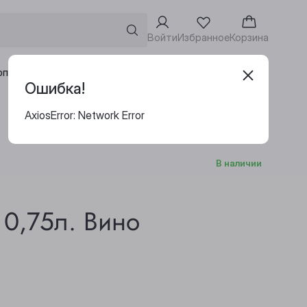
Войти
Избранное
Корзина
Адреса винотек
рпоративным клиентам
Ошибка!
AxiosError: Network Error
В наличии
 0,75л. Вино