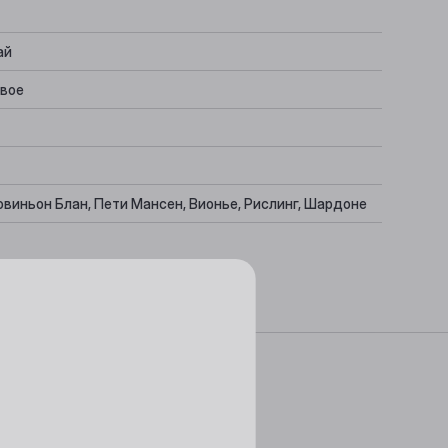
ай
вое
овиньон Блан, Пети Мансен, Вионье, Рислинг, Шардоне
льный, Свежий
 на гриле
данных и файлов cookie