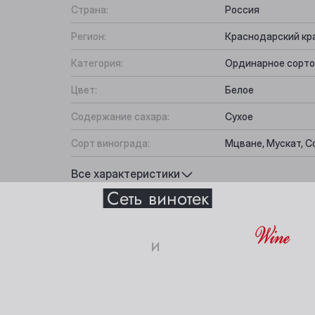
Страна:
Россия
Регион:
Краснодарский кр
Категория:
Ординарное сорто
Цвет:
Белое
Содержание сахара:
Сухое
Сорт винограда:
Мцване, Мускат, С
Выберите ваш город
Вкус:
Цитрусово-минера
Все характеристики
Сеть винотек
Подходит к:
Зрелые сыры, Мясо
Анжеро-Судженск
Междуреченск
и
Барнаул
Мыски
истики
18+
Белово
Новокузнецк
Берёзовский
Новосибирск
ите свое совершеннолетие и согласие
на обработку личных 