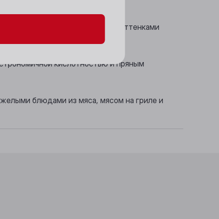
еса с лёгкими пряными нотками и оттенками
астрономичной кислотностью и пряным
желыми блюдами из мяса, мясом на гриле и