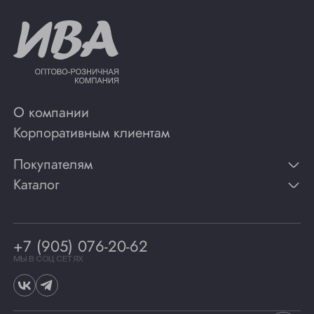
О компании
Корпоративным клиентам
Покупателям
Каталог
Контакты
Публикации
Вино
Способы оплаты
Игристые вина
Гарантии
Коньяк
+7 (905) 076-20-62
Программа лояльности
Виски
Винотеки
МЫ В СОЦ СЕТЯХ
Гастрономия