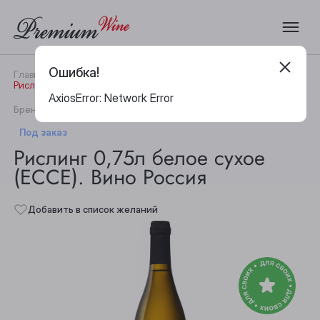
Ошибка!
Главная
Каталог
Вино
Рислинг 0,75л белое сухое (ЕССЕ). Вино Россия
AxiosError: Network Error
|
Бренд:
Esse
Артикул:
19940
Под заказ
Рислинг 0,75л белое сухое
(ЕССЕ). Вино Россия
Добавить в список желаний