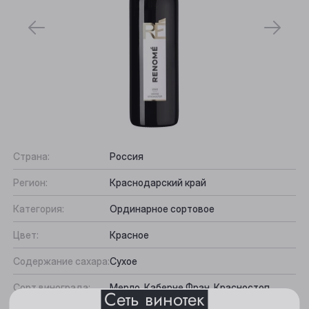
Страна:
Россия
Выберите ваш город
Регион:
Краснодарский край
Категория:
Ординарное сортовое
Анжеро-Судженск
Цвет:
Красное
Барнаул
Содержание сахара:
Сухое
Белово
Сорт винограда:
Мерло, Каберне Фран, Красностоп
Сеть винотек
Берёзовский