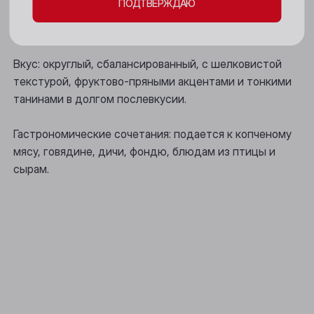
ПОДТВЕРЖДАЮ
Новокузнецк
Аромат: богатый, щедрый, сотканный из нот красных
ягод, кремния, пряностей и дыма.
Новосибирск
Вкус: округлый, сбалансированный, с шелковистой
Осинники
текстурой, фруктово-пряными акцентами и тонкими
Прокопьевск
танинами в долгом послевкусии.
Томск
Гастрономические сочетания: подается к копченому
мясу, говядине, дичи, фондю, блюдам из птицы и
Юрга
сырам.