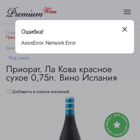
Ошибка!
Главная
Каталог
Вино
Приорат. Ла Кова красное сухое 0,75л. Вино Испания
AxiosError: Network Error
|
Бренд:
Vinicola del Priorat
Артикул:
29131
Под заказ
Приорат. Ла Кова красное
сухое 0,75л. Вино Испания
Добавить в список желаний