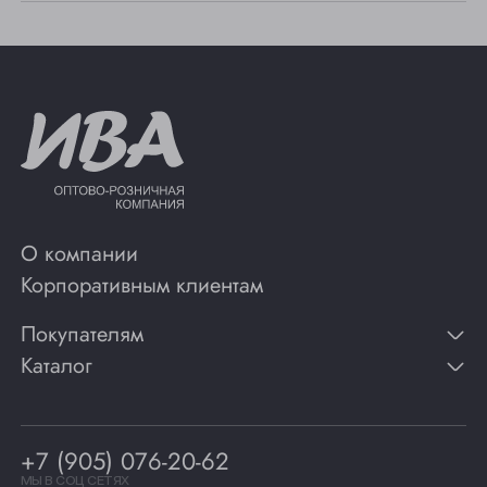
О компании
Корпоративным клиентам
Покупателям
Каталог
Контакты
Публикации
Вино
Способы оплаты
Игристые вина
Гарантии
Коньяк
+7 (905) 076-20-62
Программа лояльности
Виски
Винотеки
МЫ В СОЦ СЕТЯХ
Гастрономия