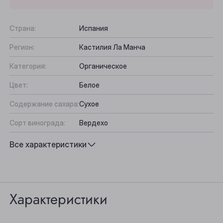
Страна:
Испания
Регион:
Кастилия Ла Манча
Категория:
Органическое
Цвет:
Белое
Содержание сахара:
Сухое
Сорт винограда:
Вердехо
Вкус:
Фруктово-минеральный, Освежающий
Все характеристики
Выберите ваш город
Подходит к:
Рыба, Салаты
Анжеро-Судженск
Характеристики
Барнаул