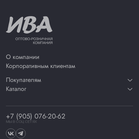
О компании
Корпоративным клиентам
Покупателям
Каталог
Контакты
Публикации
Вино
Способы оплаты
Игристые вина
Гарантии
Коньяк
+7 (905) 076-20-62
Программа лояльности
Виски
Винотеки
МЫ В СОЦ СЕТЯХ
Гастрономия