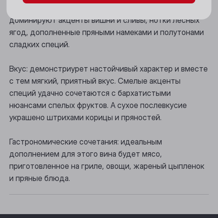
Аромат: насыщенный, богатый букет, в котором
Новосибирск
доминируют акценты вишни и сливы, нотки лесных
ягод, дополненные пряными намеками и полутонами
Осинники
сладких специй.
Прокопьевск
Вкус: демонстриурет настойчивый характер и вместе
Томск
с тем мягкий, приятный вкус. Смелые акценты
специй удачно сочетаются с бархатистыми
Юрга
нюансами спелых фруктов. А сухое послевкусие
украшено штрихами корицы и пряностей.
Гастрономические сочетания: идеальным
дополнением для этого вина будет мясо,
приготовленное на гриле, овощи, жареный цыпленок
и пряные блюда.