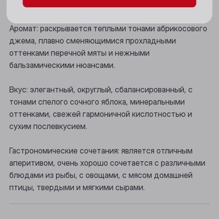
Цвет: светло-желтый с соломенными бликами.
Новосибирск
Аромат: раскрывается теплыми тонами абрикосового
Осинники
джема, плавно сменяющимися прохладными
оттенками перечной мяты и нежными
Прокопьевск
бальзамическими нюансами.
Томск
Вкус: элегантный, округлый, сбалансированный, с
Юрга
тонами спелого сочного яблока, минеральными
оттенками, свежей гармоничной кислотностью и
сухим послевкусием.
Гастрономические сочетания: является отличным
аперитивом, очень хорошо сочетается с различными
блюдами из рыбы, с овощами, с мясом домашней
птицы, твердыми и мягкими сырами.