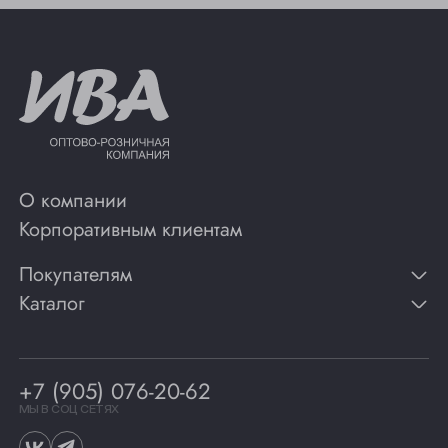
О компании
Корпоративным клиентам
Покупателям
Каталог
Контакты
Публикации
Вино
Способы оплаты
Игристые вина
Гарантии
Коньяк
+7 (905) 076-20-62
Программа лояльности
Виски
Винотеки
МЫ В СОЦ СЕТЯХ
Гастрономия