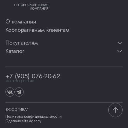
О компании
Корпоративным клиентам
Покупателям
Каталог
Контакты
Публикации
Вино
Способы оплаты
Игристые вина
Гарантии
Коньяк
+7 (905) 076-20-62
Программа лояльности
Виски
Винотеки
МЫ В СОЦ СЕТЯХ
Гастрономия
©ООО “ИВА”
Политика конфиденциальности
Сделано в
its.agency