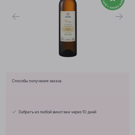
Способы получения заказа
Выберите ваш город
Забрать из любой винотеки через 10 дней
Анжеро-Судженск