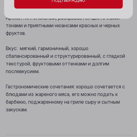
ПОДТВЕРЖДАЮ
Новокузнецк
Цвет: глубокий рубиновый.
Новосибирск
Аромат: интенсивный, раскрывается цветочными
тонами и приятными нюансами красных и черных
Осинники
фруктов.
Прокопьевск
Вкус: мягкий, гармоничный, хорошо
Томск
сбалансированный и структурированный, с гладкой
текстурой, фруктовыми оттенками и долгим
Юрга
послевкусием.
Гастрономические сочетания: хорошо сочетается с
блюдами из жареного мяса, его можно подать к
барбекю, поджаренному на гриле сыру и сытным
закускам.