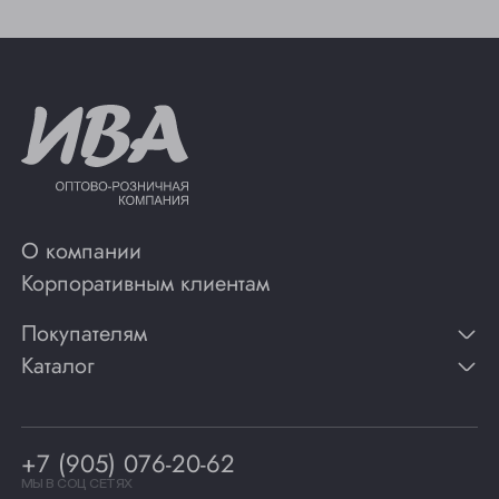
О компании
Корпоративным клиентам
Покупателям
Каталог
Контакты
Публикации
Вино
Способы оплаты
Игристые вина
Гарантии
Коньяк
+7 (905) 076-20-62
Программа лояльности
Виски
Винотеки
МЫ В СОЦ СЕТЯХ
Гастрономия