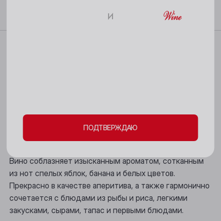
Бийск
и
18+
Кемерово
Характеристики
Киселёвск
Пожалуйста, подтвердите свое
Ленинск-Кузнецкий
Вино золотистого цвета.
совершеннолетие и согласие
на обработку
Обладает легким, свежим, приятным, гармоничным,
Междуреченск
личных данных и файлов cookie
ярким вкусом с нотами тропических фруктов и
Мыски
цветов, сбалансированной кислотностью,
уравновешенной нежной сладостью, и долгим,
ПОДТВЕРЖДАЮ
Новокузнецк
стойким послевкусием с нюансами грейпфрута и
нектарина.
Новосибирск
Вино соблазняет изысканным ароматом, сотканным
Осинники
из нот спелых яблок, банана и белых цветов.
Прекрасно в качестве аперитива, а также гармонично
Прокопьевск
сочетается с блюдами из рыбы и риса, легкими
закусками, сырами, тапас и первыми блюдами.
Томск