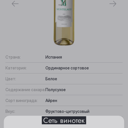
Страна:
Испания
Категория:
Ординарное сортовое
Выберите ваш город
Цвет:
Белое
Анжеро-Судженск
Содержание сахара:
Полусухое
Барнаул
Сорт винограда:
Айрен
Белово
Вкус:
Фруктово-цитрусовый
Сеть винотек
Берёзовский
Подходит к:
Ризотта, Рыба, Сыр, Ветчина
Все характеристики