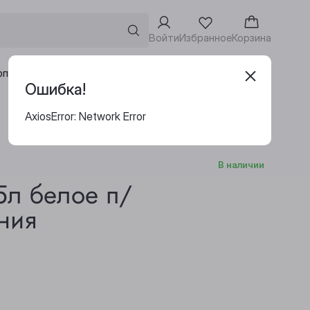
Войти
Избранное
Корзина
Адреса винотек
рпоративным клиентам
Ошибка!
AxiosError: Network Error
В наличии
л белое п/
ния