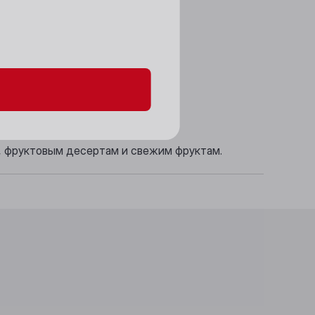
данных и файлов cookie
ым послевкусием.
у, фруктовым десертам и свежим фруктам.