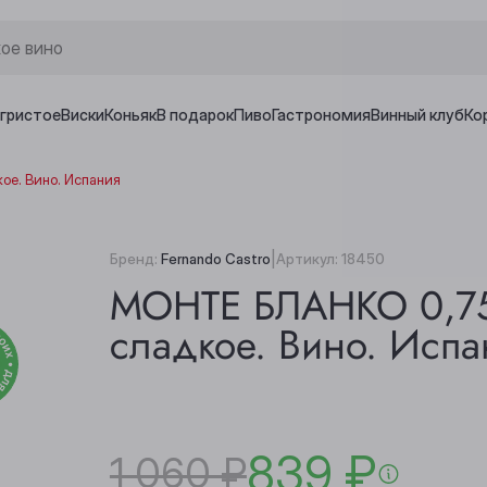
игристое
Виски
Коньяк
В подарок
Пиво
Гастрономия
Винный клуб
Ко
ое. Вино. Испания
|
Бренд:
Fernando Castro
Артикул:
18450
МОНТЕ БЛАНКО 0,75
сладкое. Вино. Испа
839 ₽
1 060 ₽