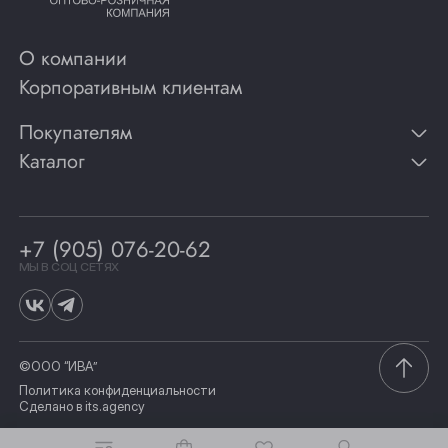
О компании
Корпоративным клиентам
Покупателям
Каталог
Контакты
Публикации
Вино
Способы оплаты
Игристые вина
Гарантии
Коньяк
+7 (905) 076-20-62
Программа лояльности
Виски
Винотеки
МЫ В СОЦ СЕТЯХ
Гастрономия
©ООО “ИВА”
Политика конфиденциальности
Сделано в
its.agency