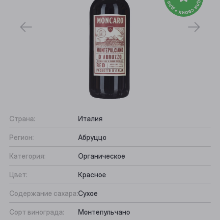
Страна:
Италия
Регион:
Абруццо
Выберите ваш город
Категория:
Органическое
Анжеро-Судженск
Цвет:
Красное
Барнаул
Содержание сахара:
Сухое
Белово
Сорт винограда:
Монтепульчано