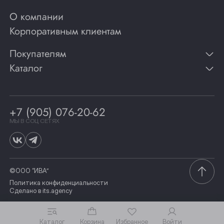
О компании
Корпоративным клиентам
Покупателям
Каталог
Контакты
Публикации
Вино
Способы оплаты
Игристые вина
Гарантии
Коньяк
+7 (905) 076-20-62
Программа лояльности
Виски
Винотеки
МЫ В СОЦ СЕТЯХ
Гастрономия
©ООО “ИВА”
Политика конфиденциальности
Сделано в
its.agency
Каталог
Корзина
Избранное
Войти