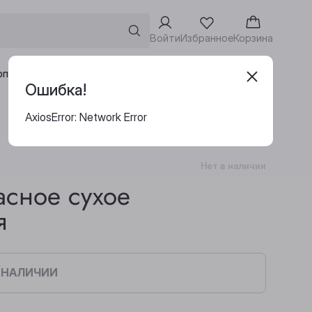
Войти
Избранное
Корзина
Адреса винотек
рпоративным клиентам
Ошибка!
AxiosError: Network Error
Нет в наличии
асное сухое
я
В НАЛИЧИИ