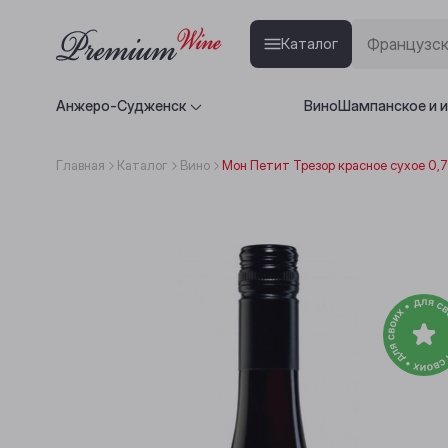
Каталог
Анжеро-Судженск
Вино
Шампанское и 
Главная
Каталог
Вино
Мон Петит Трезор красное сухое 0,