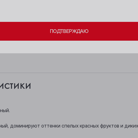
Берёзовский
Новосибирск
ите свое совершеннолетие и согласие
на обработку личных 
Бийск
Осинники
ПОДТВЕРЖДАЮ
Кемерово
Прокопьевск
Киселёвск
Томск
Ленинск-Кузнецкий
Юрга
истики
ный.
ный, доминируют оттенки спелых красных фруктов и диких 