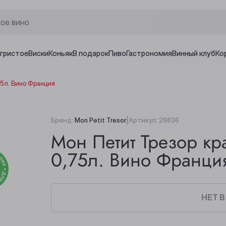
игристое
Виски
Коньяк
В подарок
Пиво
Гастрономия
Винный клуб
Ко
75л. Вино Франция
|
Бренд:
Mon Petit Tresor
Артикул:
29836
Мон Петит Трезор кр
0,75л. Вино Франци
НЕТ 