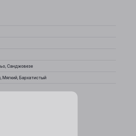
льо, Санджовезе
, Мягкий, Бархатистый
сные блюда