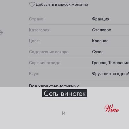
Добавить в список желаний
Страна:
Франция
Категория:
Столовое
Цвет:
Красное
Содержание сахара:
Сухое
Сорт винограда:
Гренаш, Темпрани
Вкус:
Фруктово-ягодный
Выберите ваш город
Подходит к:
Барбекю, Сыр, Мя
Все характеристики
Сеть винотек
Анжеро-Судженск
Междуреченск
и
Барнаул
Мыски
18+
Белово
Новокузнецк