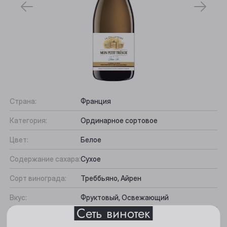
Страна:
Франция
Категория:
Ординарное сортовое
Выберите ваш город
Цвет:
Белое
Анжеро-Судженск
Содержание сахара:
Сухое
Барнаул
Сорт винограда:
Треббьяно, Айрен
Белово
Вкус:
Фруктовый, Освежающий
Сеть винотек
Берёзовский
Подходит к:
Сыр, Рыба, Рагу
Все характеристики