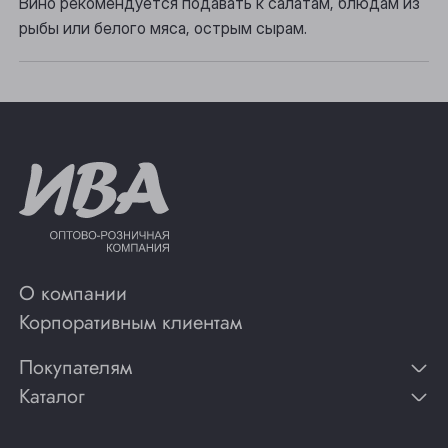
Вино рекомендуется подавать к салатам, блюдам из
Юрга
рыбы или белого мяса, острым сырам.
О компании
Корпоративным клиентам
Покупателям
Каталог
Контакты
Публикации
Вино
Способы оплаты