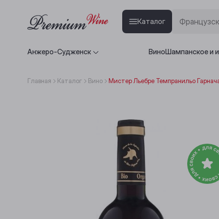
Каталог
Анжеро-Судженск
Вино
Шампанское и 
Главная
Каталог
Вино
Мистер Льебре Темпранильо Гарнача 