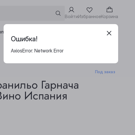
Войти
Избранное
Корзина
Адреса винотек
рпоративным клиентам
Ошибка!
AxiosError: Network Error
Под заказ
ранильо Гарнача
 Вино Испания