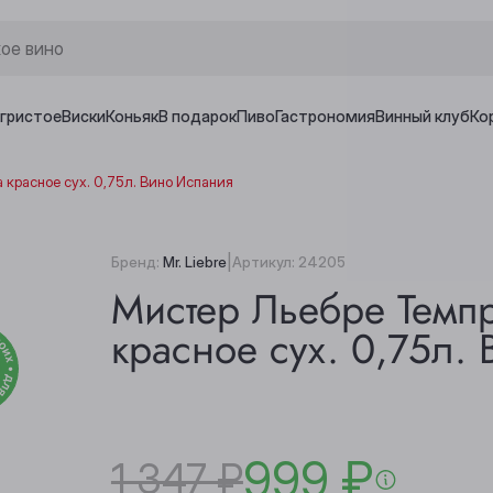
игристое
Виски
Коньяк
В подарок
Пиво
Гастрономия
Винный клуб
Ко
красное сух. 0,75л. Вино Испания
|
Бренд:
Mr. Liebre
Артикул:
24205
Мистер Льебре Темп
красное сух. 0,75л.
999 ₽
1 347 ₽