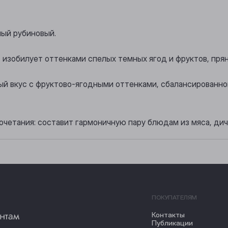
ный рубиновый.
 изобилует оттенками спелых темных ягод и фруктов, прян
глый вкус с фруктово-ягодными оттенками, сбалансированн
очетания: составит гармоничную пару блюдам из мяса, дич
ПОКУПАТЕЛЯМ
нтам
Контакты
Публикации