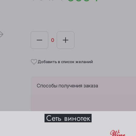
Добавить в список желаний
Способы получения заказа
Выберите ваш город
Сеть винотек
Забрать из любой винотеки через 10 дн
Анжеро-Судженск
Междуреченск