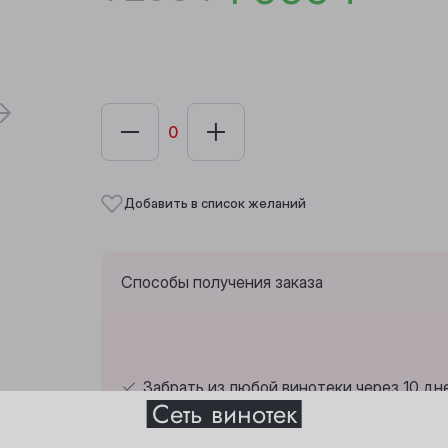
Добавить в список желаний
Способы получения заказа
Выберите ваш город
Забрать из любой винотеки через 10 дн
Сеть винотек
Анжеро-Судженск
Междуреченск