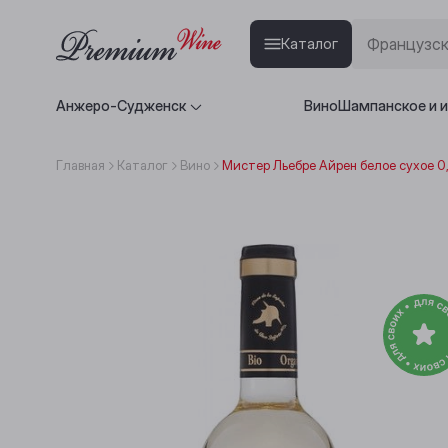
Каталог
Анжеро-Судженск
Вино
Шампанское и 
Главная
Каталог
Вино
Мистер Льебре Айрен белое сухое 0