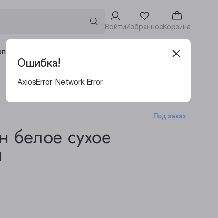
Войти
Избранное
Корзина
Адреса винотек
рпоративным клиентам
Ошибка!
AxiosError: Network Error
Под заказ
н белое сухое
я