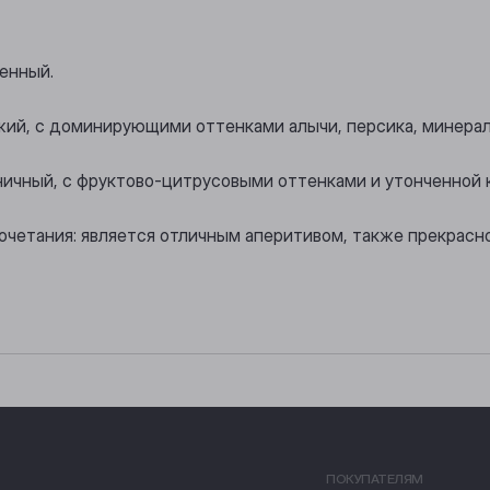
енный.
ежий, с доминирующими оттенками алычи, персика, минерал
оничный, с фруктово-цитрусовыми оттенками и утонченной
очетания: является отличным аперитивом, также прекрасно
ПОКУПАТЕЛЯМ