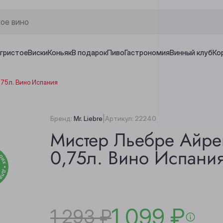
игристое
Виски
Коньяк
В подарок
Пиво
Гастрономия
Винный клуб
Ко
,75л. Вино Испания
|
Бренд:
Mr. Liebre
Артикул:
22240
Мистер Льебре Айре
0,75л. Вино Испани
1 099 ₽
1 293 ₽