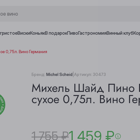
игристое
Виски
Коньяк
В подарок
Пиво
Гастрономия
Винный клуб
Ко
ое 0,75л. Вино Германия
|
Бренд:
Michel Scheid
Артикул:
30473
Михель Шайд Пино 
сухое 0,75л. Вино Г
1 459 ₽
1 755 ₽