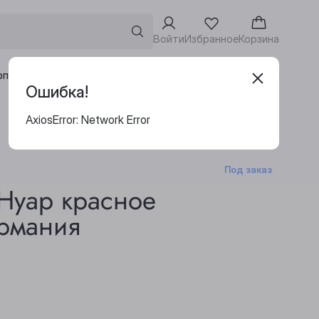
Войти
Избранное
Корзина
Адреса винотек
рпоративным клиентам
Ошибка!
AxiosError: Network Error
Под заказ
Нуар красное
ермания