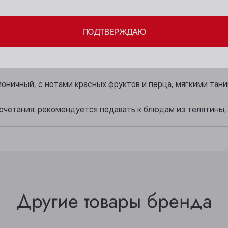
Бийск
Осинники
ПОДТВЕРЖДАЮ
ный.
Кемерово
Прокопьевск
Киселёвск
Томск
зительный, сотканный из нот красных фруктов, сливы, вишн
Ленинск-Кузнецкий
Юрга
моничный, с нотами красных фруктов и перца, мягкими тан
очетания: рекомендуется подавать к блюдам из телятины, 
Другие товары бренда