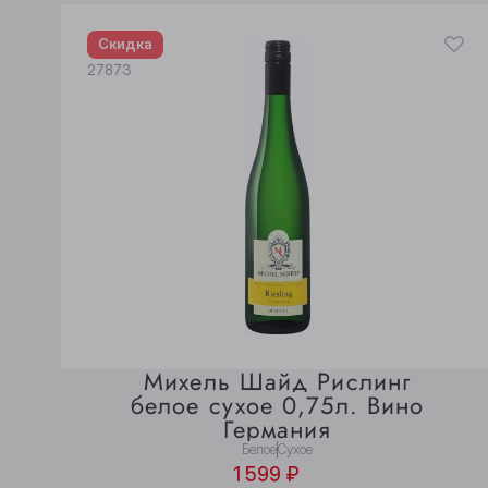
Скидка
27873
Михель Шайд Рислинг
белое сухое 0,75л. Вино
Германия
Белое
Сухое
1 599 ₽