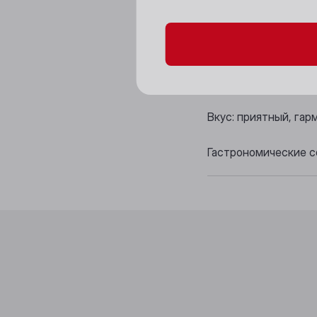
Цвет: рубиново-крас
Аромат: яркий, выра
Вкус: приятный, гар
Гастрономические с