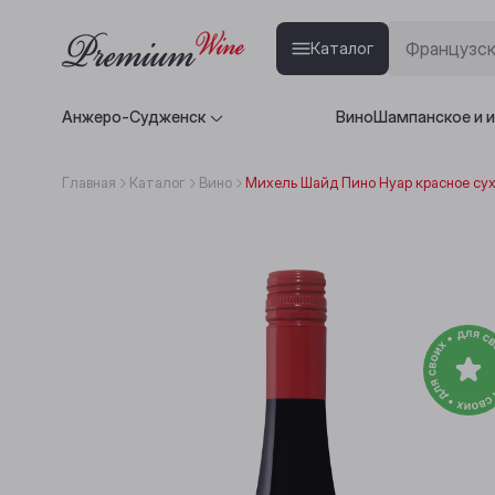
Каталог
Анжеро-Судженск
Вино
Шампанское и 
Главная
Каталог
Вино
Михель Шайд Пино Нуар красное сух