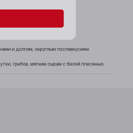
и и черного перца.
инами и долгим, округлым послевкусием.
утки, грибов, мягким сырам с белой плесенью.