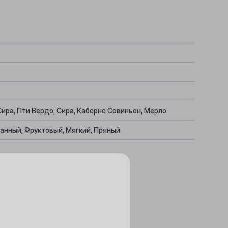
ира, Пти Вердо, Сира, Каберне Совиньон, Мерло
анный, Фруктовый, Мягкий, Пряный
ы, Тушеное мясо, Картофель, Мясо на гриле