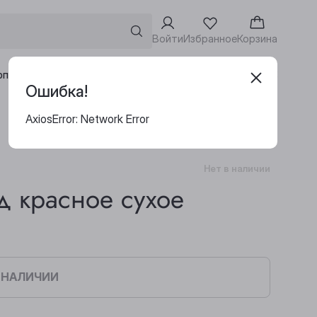
Войти
Избранное
Корзина
Адреса винотек
рпоративным клиентам
Ошибка!
AxiosError: Network Error
Нет в наличии
д красное сухое
В НАЛИЧИИ