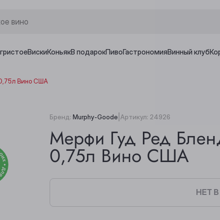
игристое
Виски
Коньяк
В подарок
Пиво
Гастрономия
Винный клуб
Ко
 0,75л Вино США
|
Бренд:
Murphy-Goode
Артикул:
24926
Мерфи Гуд Ред Блен
0,75л Вино США
НЕТ 