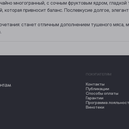
вычайно многогранный, с сочным фруктовым ядром, гладкой
й, которая привносит баланс. Послевкусие долгое, элеган
четания: станет отличным дополнением тушеного мяса, мяс
.
ПОКУПАТЕЛЯМ
нтам
Контакты
Публикации
Способы оплаты
Гарантии
Программа лояльнос
Винотеки