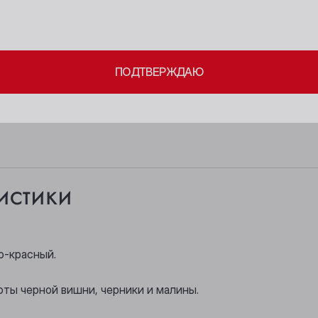
Берёзовский
Новосибирск
ите свое совершеннолетие и согласие
на обработку личных 
Бийск
Осинники
ПОДТВЕРЖДАЮ
Кемерово
Прокопьевск
Киселёвск
Томск
Ленинск-Кузнецкий
Юрга
истики
о-красный.
оты черной вишни, черники и малины.