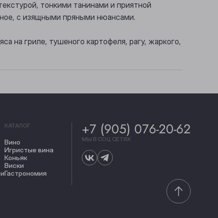
 текстурой, тонкими танинами и приятной
тное, с изящными пряными нюансами.
а на гриле, тушеного картофеля, рагу, жаркого,
+7 (905) 076-20-62
КАТАЛОГ
МЫ В СОЦ СЕТЯХ
Вино
Игристые вина
Коньяк
Виски
ти
Гастрономия