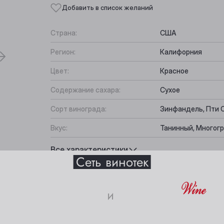
Добавить в список желаний
Страна:
США
Регион:
Калифорния
Цвет:
Красное
Содержание сахара:
Сухое
Сорт винограда:
Зинфандель, Пти С
Вкус:
Танинный, Многогр
Выберите ваш город
Подходит к:
Жаркое, Гамбургер
Все характеристики
Сеть винотек
Анжеро-Судженск
Междуреченск
и
Барнаул
Мыски
18+
Белово
Новокузнецк