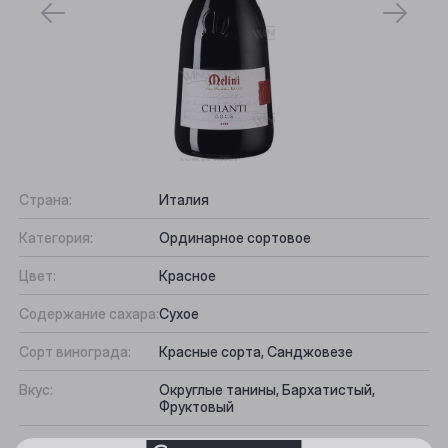
Страна:
Италия
Категория:
Ординарное сортовое
Цвет:
Красное
Выберите ваш город
Содержание сахара:
Сухое
Анжеро-Судженск
Сорт винограда:
Красные сорта, Санджовезе
Барнаул
Вкус:
Округлые танины, Бархатистый,
Фруктовый
Белово
Подходит к:
Сыр, Рагу, Ветчина