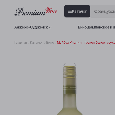
Каталог
Анжеро-Судженск
Вино
Шампанское и 
Главная
Каталог
Вино
Майбах Рислинг Трокен белое п/сухо