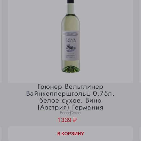
Грюнер Вельтлинер
Вайнкеллерштольц 0,75л.
белое сухое. Вино
(Австрия) Германия
Белое
Сухое
1 339 ₽
В КОРЗИНЕ
В КОРЗИНУ