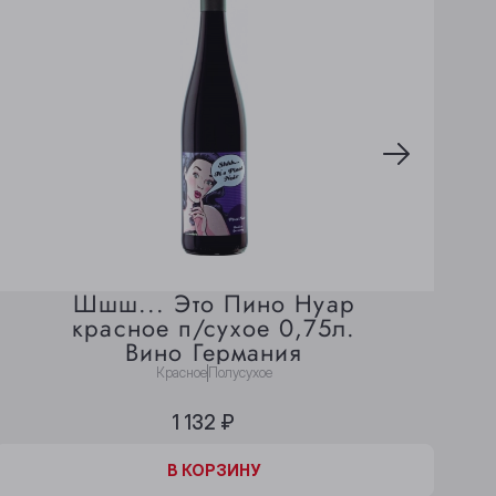
Шшш... Это Пино Нуар
красное п/сухое 0,75л.
Вино Германия
Красное
Полусухое
1 132 ₽
В КОРЗИНЕ
В КОРЗИНУ