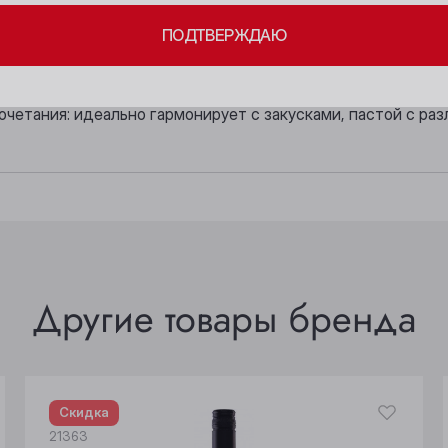
, фруктовый, доминируют тона спелого яблока и абрикоса
ПОДТВЕРЖДАЮ
Кемерово
Прокопьевск
ий фруктовый, с пикантными пряными нотами.
Киселёвск
Томск
очетания: идеально гармонирует с закусками, пастой с ра
Ленинск-Кузнецкий
Юрга
Другие товары бренда
Скидка
21363