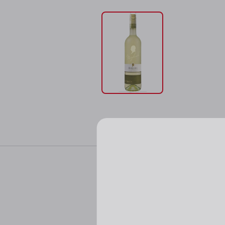
Характер
Цвет: бледно-солом
Пожалуйста, подтверд