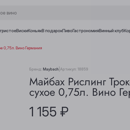
игристое
Виски
Коньяк
В подарок
Пиво
Гастрономия
Винный клуб
Ко
е 0,75л. Вино Германия
|
Бренд:
Maybach
Артикул:
18859
Майбах Рислинг Трок
сухое 0,75л. Вино Г
1 155 ₽