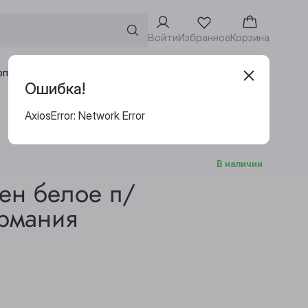
Войти
Избранное
Корзина
Адреса винотек
рпоративным клиентам
Ошибка!
AxiosError: Network Error
В наличии
ен белое п/
ермания