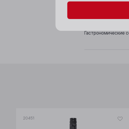
Аромат: насыщенный
Вкус: легкий, свеж
Гастрономические с
20451