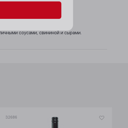
.
зличными соусами, свининой и сырами.
32686
3