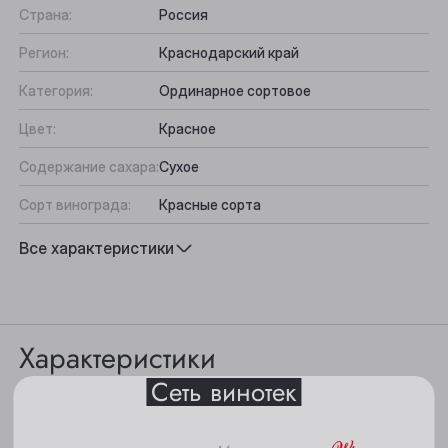
Страна:
Россия
Регион:
Краснодарский край
Категория:
Ординарное сортовое
Цвет:
Красное
Содержание сахара:
Сухое
Сорт винограда:
Красные сорта
Выберите ваш город
Вкус:
Округлый, Сбалансированный,
Все характеристики
Фруктово-ягодный
Анжеро-Судженск
Подходит к:
Десерты, Блюда из красного мяса
Барнаул
Характеристики
Белово
Сеть винотек
Берёзовский
Цвет: красно-рубиновый.
Бийск