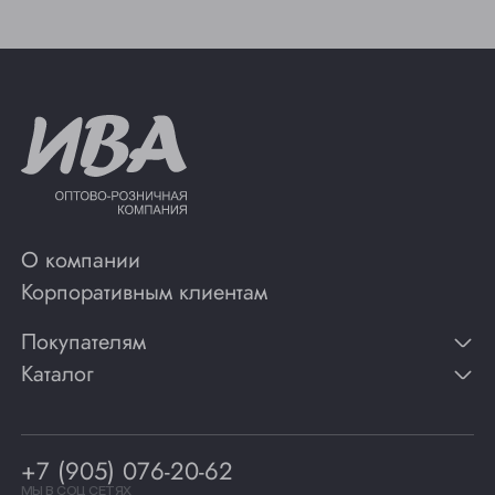
О компании
Корпоративным клиентам
Покупателям
Каталог
Контакты
Публикации
Вино
Способы оплаты
Игристые вина
Гарантии
Коньяк
+7 (905) 076-20-62
Программа лояльности
Виски
Винотеки
МЫ В СОЦ СЕТЯХ