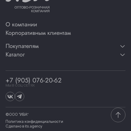
О компании
Корпоративным клиентам
Покупателям
Каталог
Контакты
Публикации
Вино
Способы оплаты
Игристые вина
Гарантии
Коньяк
+7 (905) 076-20-62
Программа лояльности
Виски
Винотеки
МЫ В СОЦ СЕТЯХ
Гастрономия
©ООО “ИВА”
Политика конфиденциальности
Сделано в
its.agency