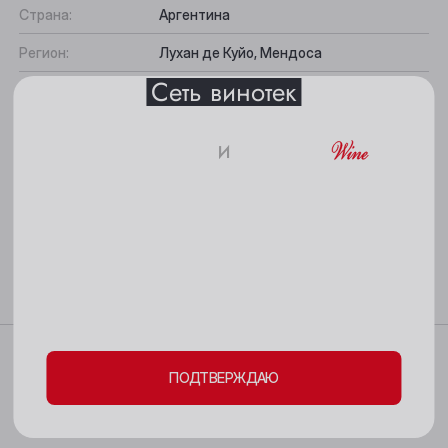
Барнаул
Страна:
Аргентина
Регион:
Лухан де Куйо, Мендоса
Белово
Сеть винотек
Категория:
Вино выдержанное
Берёзовский
Цвет:
Красное
Бийск
и
Содержание сахара:
Сухое
18+
Кемерово
Сорт винограда:
Мальбек
Киселёвск
Вкус:
Фруктово-пряный, Округлый
Все характеристики
Пожалуйста, подтвердите свое
Ленинск-Кузнецкий
совершеннолетие и согласие
на обработку
Подходит к:
Белое мясо, Выдержанные сыры,
Блюда из красного мяса
Междуреченск
личных данных и файлов cookie
Мыски
Характеристики
ПОДТВЕРЖДАЮ
Новокузнецк
Цвет: красно-пурпурный.
Новосибирск