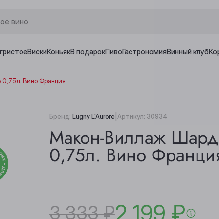
игристое
Виски
Коньяк
В подарок
Пиво
Гастрономия
Винный клуб
Ко
 0,75л. Вино Франция
|
Бренд:
Lugny L'Aurore
Артикул:
30934
Макон-Виллаж Шардо
0,75л. Вино Франци
2 199 ₽
3 333 ₽