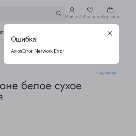
Войти
Избранное
Корзина
Адреса винотек
рпоративным клиентам
Ошибка!
AxiosError: Network Error
Под заказ
не белое сухое
я