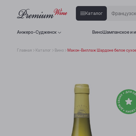
Каталог
Анжеро-Судженск
Вино
Шампанское и 
Главная
Каталог
Вино
Макон-Виллаж Шардоне белое сухое