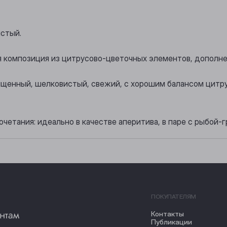
истый.
я композиция из цитрусово-цветочных элементов, допол
ыщенный, шелковистый, свежий, с хорошим балансом цитр
четания: идеально в качестве аперитива, в паре с рыбой-
ПОКУПАТЕЛЯМ
нтам
Контакты
Публикации