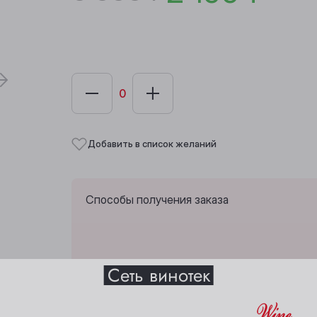
Добавить в список желаний
Способы получения заказа
Выберите ваш город
Сеть винотек
Забрать из любой винотеки через 10 дн
Анжеро-Судженск
Междуреченск