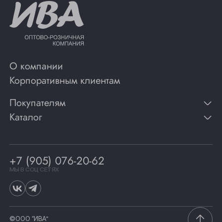
О компании
Корпоративным клиентам
Покупателям
Каталог
Контакты
Публикации
Вино
Способы оплаты
Игристые вина
Гарантии
Коньяк
+7 (905) 076-20-62
Программа лояльности
Виски
Винотеки
МЫ В СОЦ СЕТЯХ
Гастрономия
©ООО “ИВА”