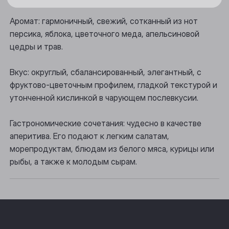
Новосибирск
Аромат: гармоничный, свежий, сотканный из нот
Осинники
персика, яблока, цветочного меда, апельсиновой
Прокопьевск
цедры и трав.
Томск
Вкус: округлый, сбалансированный, элегантный, с
фруктово-цветочным профилем, гладкой текстурой и
Юрга
утонченной кислинкой в чарующем послевкусии.
Гастрономические сочетания: чудесно в качестве
аперитива. Его подают к легким салатам,
морепродуктам, блюдам из белого мяса, курицы или
рыбы, а также к молодым сырам.