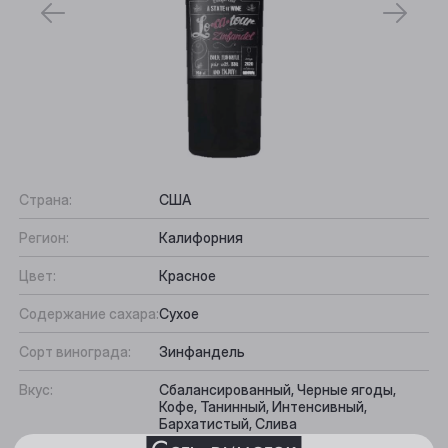
Страна:
США
Регион:
Калифорния
Выберите ваш город
Цвет:
Красное
Содержание сахара:
Сухое
Анжеро-Судженск
Сорт винограда:
Зинфандель
Барнаул
Вкус:
Сбалансированный, Черные ягоды,
Кофе, Танинный, Интенсивный,
Белово
Бархатистый, Слива