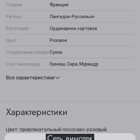
Страна:
Франция
Регион:
Лангедок-Руссильон
Категория:
Ординарное сортовое
Цвет:
Розовое
Содержание сахара:
Сухое
Сорт винограда:
Гренаш, Сира, Мурведр
Вкус:
Свежий, Ягодно-фруктовый
Все характеристики
Выберите ваш город
Подходит к:
Закуски, Салат из свежих овощей,
Рыба, Белое мясо
Анжеро-Судженск
Характеристики
Барнаул
Белово
Цвет: привлекательный лососево-розовый.
Сеть винотек
Берёзовский