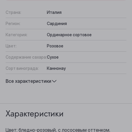
Страна:
Италия
Регион:
Сардиния
Категория:
Ординарное сортовое
Цвет:
Розовое
Содержание сахара:
Сухое
Сорт винограда:
Каннонау
Вкус:
Сбалансированный, Ягодный
Все характеристики
Выберите ваш город
Подходит к:
Морепродукты, Птица, Салаты
Анжеро-Судженск
Характеристики
Барнаул
Белово
Цвет: бледно-розовый, с лососевым оттенком.