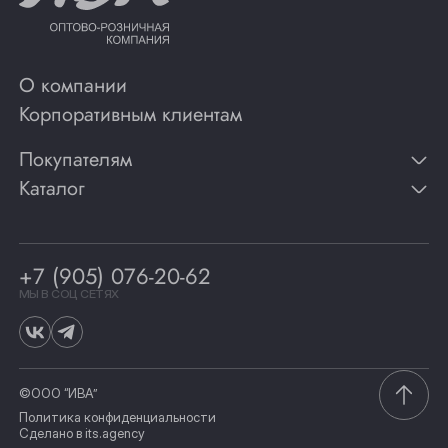
О компании
Корпоративным клиентам
Покупателям
Каталог
Контакты
Публикации
Вино
Способы оплаты
Игристые вина
Гарантии
Коньяк
+7 (905) 076-20-62
Программа лояльности
Виски
Винотеки
МЫ В СОЦ СЕТЯХ
Гастрономия
©ООО “ИВА”
Политика конфиденциальности
Сделано в
its.agency