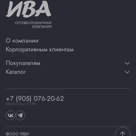
О компании
Корпоративным клиентам
Покупателям
Каталог
Контакты
Публикации
Вино
Способы оплаты
Игристые вина
Гарантии
Коньяк
+7 (905) 076-20-62
Программа лояльности
Виски
Винотеки
МЫ В СОЦ СЕТЯХ
Гастрономия
©ООО “ИВА”