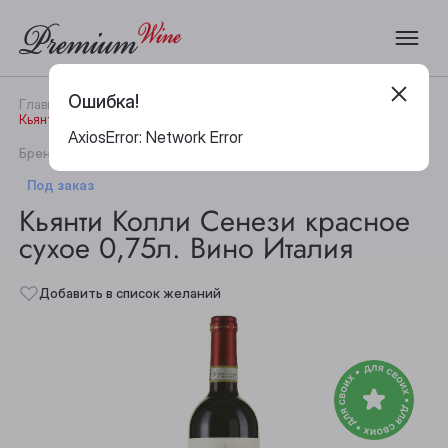
Ошибка!
Главная
Каталог
Вино
Кьянти Колли Сенези красное сухое 0,75л. Вино Италия
AxiosError: Network Error
|
Бренд:
Fattoria del Cerro
Артикул:
30352
Под заказ
Кьянти Колли Сенези красное
сухое 0,75л. Вино Италия
Добавить в список желаний