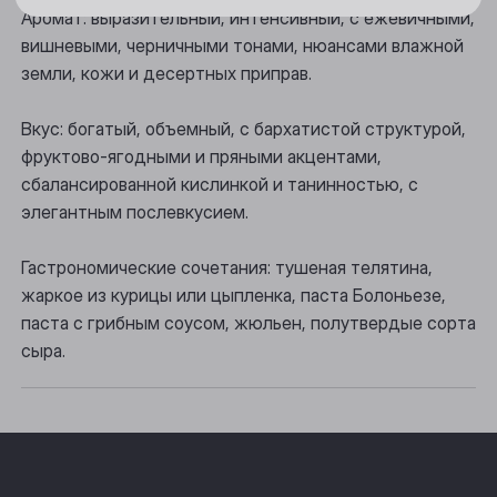
Новосибирск
Аромат: выразительный, интенсивный, с ежевичными,
вишневыми, черничными тонами, нюансами влажной
Осинники
земли, кожи и десертных приправ.
Прокопьевск
Вкус: богатый, объемный, с бархатистой структурой,
Томск
фруктово-ягодными и пряными акцентами,
сбалансированной кислинкой и танинностью, с
Юрга
элегантным послевкусием.
Гастрономические сочетания: тушеная телятина,
жаркое из курицы или цыпленка, паста Болоньезе,
паста с грибным соусом, жюльен, полутвердые сорта
сыра.