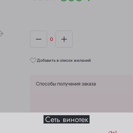
Добавить в список желаний
Способы получения заказа
Выберите ваш город
Забрать из любой винотеки через 10 дн
Сеть винотек
Анжеро-Судженск
Междуреченск