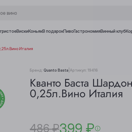
игристое
Виски
Коньяк
В подарок
Пиво
Гастрономия
Винный клуб
Ко
0,25л.Вино Италия
|
Бренд:
Quanto Basta
Артикул:
19416
Кванто Баста Шардон
0,25л.Вино Италия
399 ₽
486 ₽