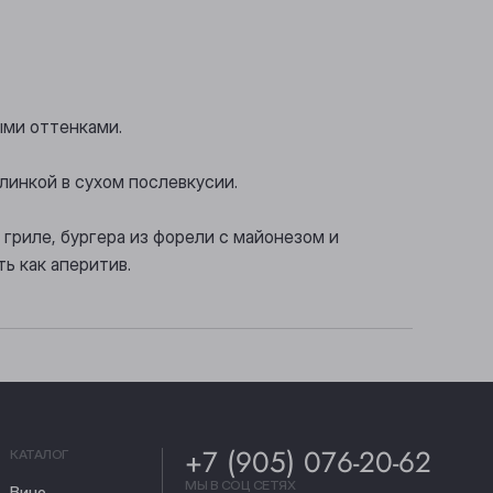
ыми оттенками.
линкой в сухом послевкусии.
гриле, бургера из форели с майонезом и
ь как аперитив.
+7 (905) 076-20-62
КАТАЛОГ
МЫ В СОЦ СЕТЯХ
Вино