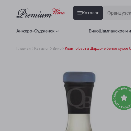
Каталог
Анжеро-Судженск
Вино
Шампанское и 
Главная
Каталог
Вино
Кванто Баста Шардоне белое сухое 