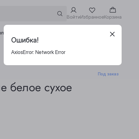
Войти
Избранное
Корзина
Адреса винотек
рпоративным клиентам
Ошибка!
AxiosError: Network Error
Под заказ
е белое сухое