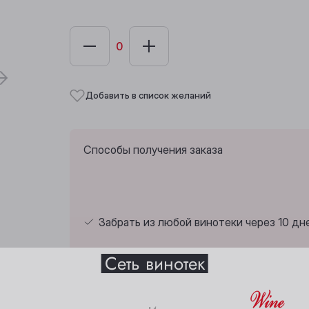
Добавить в список желаний
Способы получения заказа
Забрать из любой винотеки через 10 дн
Выберите ваш город
Сеть винотек
Анжеро-Судженск
Междуреченск
и
Барнаул
Мыски