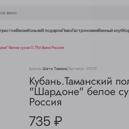
игристое
Виски
Коньяк
В подарок
Пиво
Гастрономия
Винный клуб
Ко
оне" белое сухое 0.75л Вино Россия
|
Бренд:
Шато Тамань
Артикул:
29219
Кубань.Таманский по
"Шардоне" белое су
Россия
735 ₽