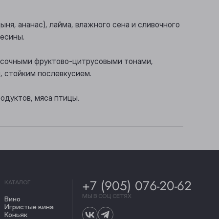
ыня, ананас), лайма, влажного сена и сливочного
есины.
с сочными фруктово-цитрусовыми тонами,
, стойким послевкусием.
одуктов, мяса птицы.
+7 (905) 076-20-62
КАТАЛОГ
МЫ В СОЦ СЕТЯХ
Вино
Игристые вина
Коньяк