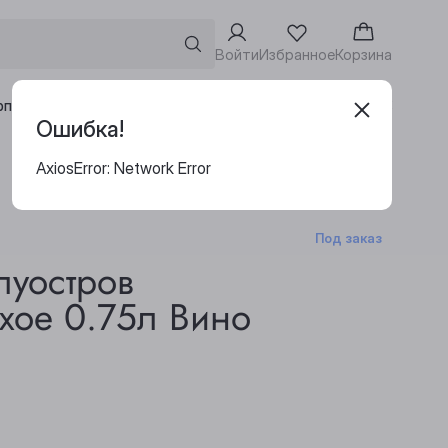
Войти
Избранное
Корзина
Адреса винотек
рпоративным клиентам
Ошибка!
AxiosError: Network Error
Под заказ
луостров
хое 0.75л Вино