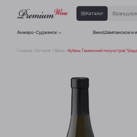
Каталог
Анжеро-Судженск
Вино
Шампанское и 
Главная
Каталог
Вино
Кубань.Таманский полуостров "Шард