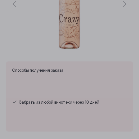
Способы получения заказа
Выберите ваш город
Забрать из любой винотеки через 10 дней
Анжеро-Судженск
Барнаул