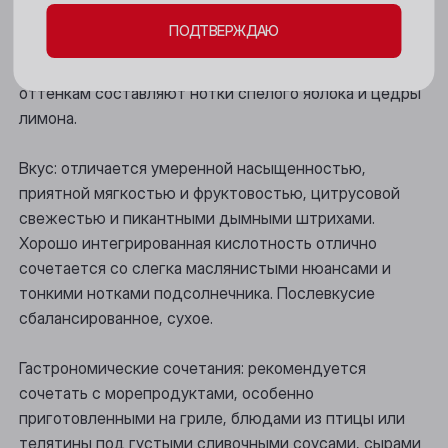
ПОДТВЕРЖДАЮ
Новокузнецк
Аромат: изысканный, покоряет нежными тонами
цветущего персика и цветов лайма. Пару цветочным
Новосибирск
оттенкам составляют нотки спелого яблока и цедры
лимона.
Осинники
Прокопьевск
Вкус: отличается умеренной насыщенностью,
приятной мягкостью и фруктовостью, цитрусовой
Томск
свежестью и пикантными дымными штрихами.
Юрга
Хорошо интегрированная кислотность отлично
сочетается со слегка маслянистыми нюансами и
тонкими нотками подсолнечника. Послевкусие
сбалансированное, сухое.
Гастрономические сочетания: рекомендуется
сочетать с морепродуктами, особенно
приготовленными на гриле, блюдами из птицы или
телятины под густыми сливочными соусами, сырами