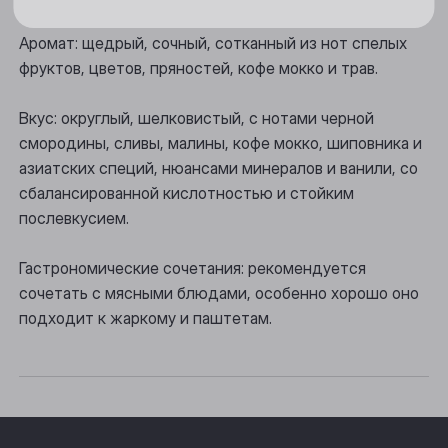
Новосибирск
Аромат: щедрый, сочный, сотканный из нот спелых
Осинники
фруктов, цветов, пряностей, кофе мокко и трав.
Прокопьевск
Вкус: округлый, шелковистый, с нотами черной
Томск
смородины, сливы, малины, кофе мокко, шиповника и
азиатских специй, нюансами минералов и ванили, со
Юрга
сбалансированной кислотностью и стойким
послевкусием.
Гастрономические сочетания: рекомендуется
сочетать с мясными блюдами, особенно хорошо оно
подходит к жаркому и паштетам.