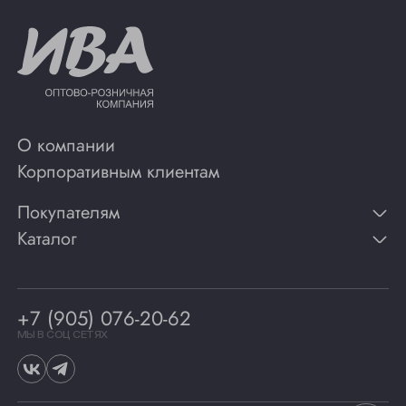
О компании
Корпоративным клиентам
Покупателям
Каталог
Контакты
Публикации
Вино
Способы оплаты
Игристые вина
Гарантии
Коньяк
+7 (905) 076-20-62
Программа лояльности
Виски
Винотеки
МЫ В СОЦ СЕТЯХ
Гастрономия