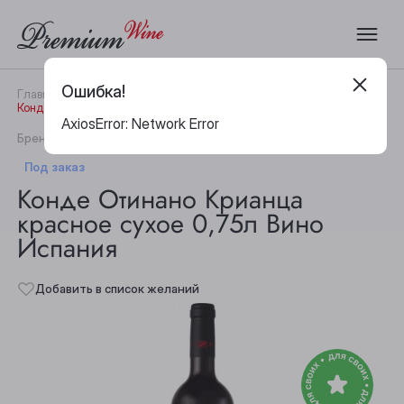
Ошибка!
Главная
Каталог
Вино
Конде Отинано Крианца красное сухое 0,75л Вино Испания
AxiosError: Network Error
|
Бренд:
Conde Otinano
Артикул:
29116
Под заказ
Конде Отинано Крианца
красное сухое 0,75л Вино
Испания
Добавить в список желаний