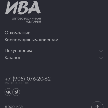
О компании
Корпоративным клиентам
Покупателям
Каталог
Контакты
Публикации
Вино
Способы оплаты
Игристые вина
Гарантии
Коньяк
+7 (905) 076-20-62
Программа лояльности
Виски
Винотеки
МЫ В СОЦ СЕТЯХ
Гастрономия
©ООО “ИВА”