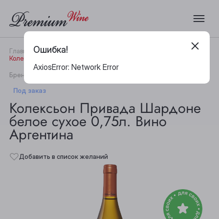
Ошибка!
Главная
Каталог
Вино
Колексьон Привада Шардоне белое сухое 0,75л. Вино Аргентина
AxiosError: Network Error
|
Бренд:
Coleccion Privada
Артикул:
29740
Под заказ
Колексьон Привада Шардоне
белое сухое 0,75л. Вино
Аргентина
Добавить в список желаний