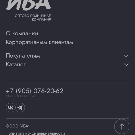
О компании
Корпоративным клиентам
Покупателям
Каталог
Контакты
Публикации
Вино
Способы оплаты
Игристые вина
Гарантии
Коньяк
+7 (905) 076-20-62
Программа лояльности
Виски
Винотеки
МЫ В СОЦ СЕТЯХ
Гастрономия
©ООО “ИВА”
Политика конфиденциальности