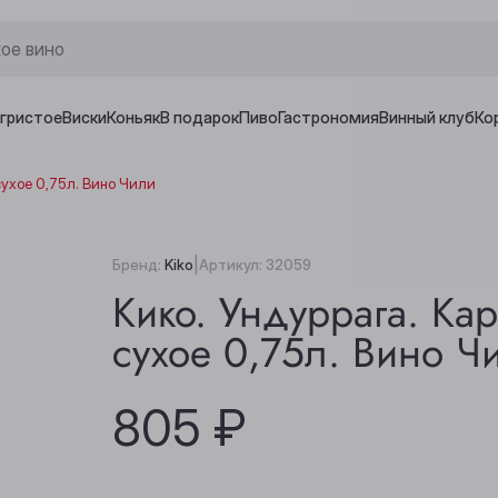
игристое
Виски
Коньяк
В подарок
Пиво
Гастрономия
Винный клуб
Ко
сухое 0,75л. Вино Чили
|
Бренд:
Kiko
Артикул:
32059
Кико. Ундуррага. Ка
сухое 0,75л. Вино Ч
805 ₽