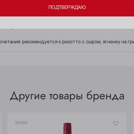
ный, с приятными тонами темной сливы и вишни. На заднем
ПОДТВЕРЖДАЮ
Кемерово
Прокопьевск
 но питкий, мягкий и гармоничный, с соблазнительными ф
Киселёвск
Томск
слевкусием.
Ленинск-Кузнецкий
Юрга
четания: рекомендуется к ризотто с сыром, ягненку на гри
Другие товары бренда
32060