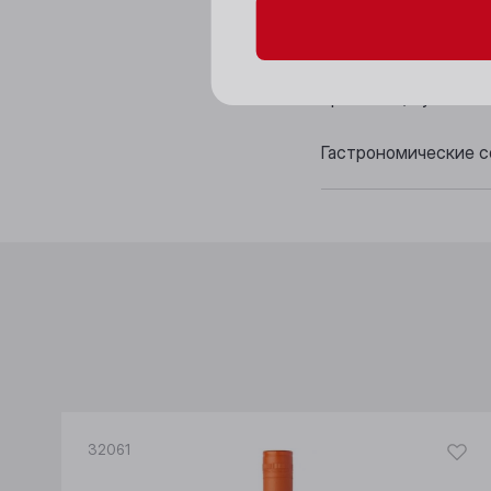
Аромат: выразитель
Вкус: интенсивный,
приятным, сухим по
Гастрономические со
32061