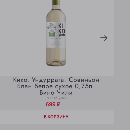
Кико. Ундуррага. Совиньон
Блан белое сухое 0,75л.
Вино Чили
Белое
Сухое
699 ₽
В КОРЗИНЕ
В КОРЗИНУ