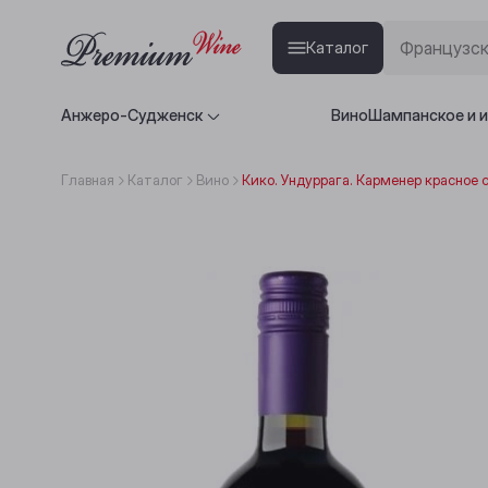
Каталог
Анжеро-Судженск
Вино
Шампанское и 
Главная
Каталог
Вино
Кико. Ундуррага. Карменер красное 