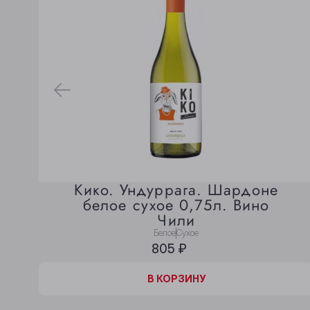
Кико. Ундуррага. Шардоне
белое сухое 0,75л. Вино
Чили
Белое
Сухое
805 ₽
В КОРЗИНЕ
В КОРЗИНУ