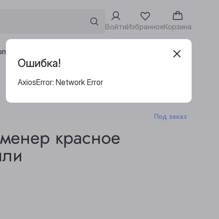
Войти
Избранное
Корзина
Адреса винотек
рпоративным клиентам
Ошибка!
AxiosError: Network Error
Под заказ
рменер красное
или