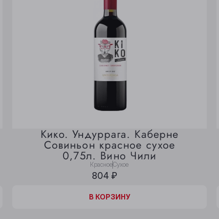
Кико. Ундуррага. Каберне
Совиньон красное сухое
0,75л. Вино Чили
Красное
Сухое
804 ₽
В КОРЗИНЕ
В КОРЗИНУ