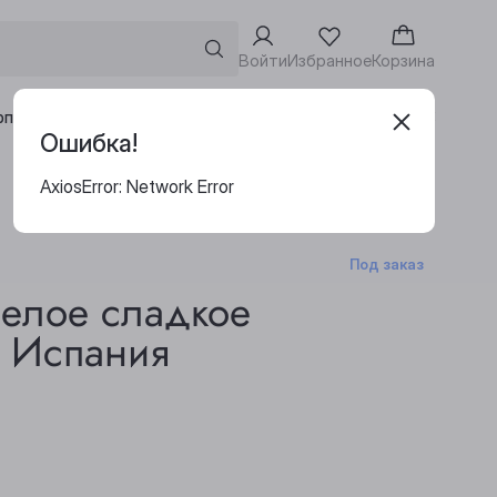
Войти
Избранное
Корзина
Адреса винотек
рпоративным клиентам
Ошибка!
AxiosError: Network Error
Под заказ
белое сладкое
е Испания