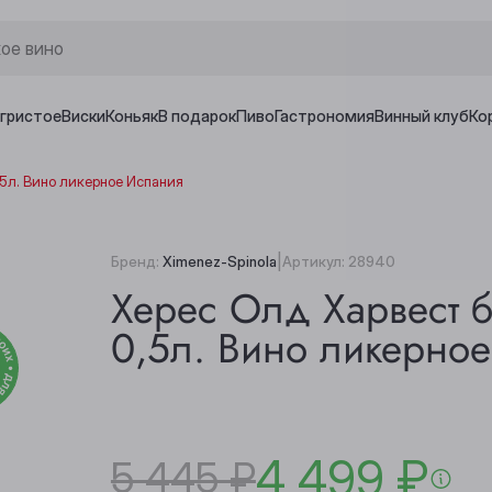
игристое
Виски
Коньяк
В подарок
Пиво
Гастрономия
Винный клуб
Ко
,5л. Вино ликерное Испания
|
Бренд:
Ximenez-Spinola
Артикул:
28940
Херес Олд Харвест 
0,5л. Вино ликерно
4 499 ₽
5 445 ₽