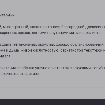
янтарный.
, многогранный, наполнен тонами благородной древесины
джаренных орехов, легкими полутонами мяты и эвкалипта.
щедрый, интенсивный, округлый, хорошо сбалансированный,
юма и дыма, живой кислотностью, бархатистой текстурой
ндаля.
очетания: особенно удачно сочетается с закусками, голу
в качестве аперитива.