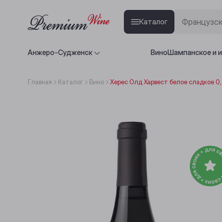
Каталог
Анжеро-Судженск
Вино
Шампанское и 
Главная
Каталог
Вино
Херес Олд Харвест белое сладкое 0